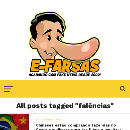
All posts tagged "falências"
CONSPIRAÇÕES
Chineses estão comprando fazendas no
Ceará e mulheres para ter filhos e legalizar