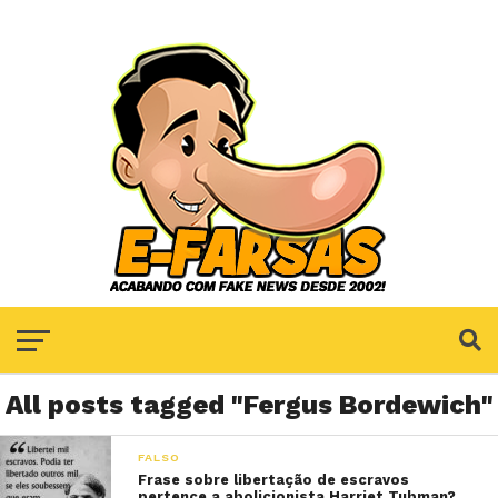
All posts tagged "Fergus Bordewich"
FALSO
Frase sobre libertação de escravos
pertence a abolicionista Harriet Tubman?