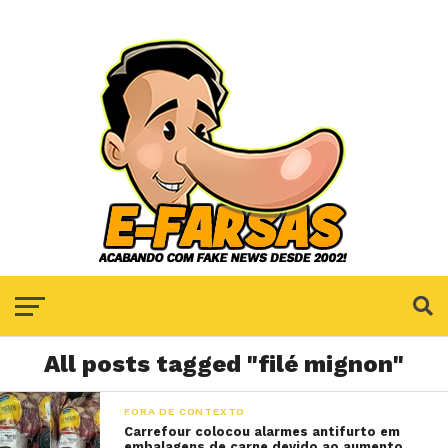
All posts tagged "filé mignon"
FORA DE CONTEXTO
Carrefour colocou alarmes antifurto em
embalagens de carne devido ao aumento