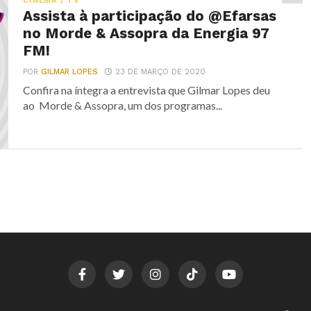
CINEMA / TV
Assista à participação do @Efarsas
no Morde & Assopra da Energia 97
FM!
POR
GILMAR LOPES
23 DE MARÇO DE 2020
Confira na íntegra a entrevista que Gilmar Lopes deu
ao Morde & Assopra, um dos programas...