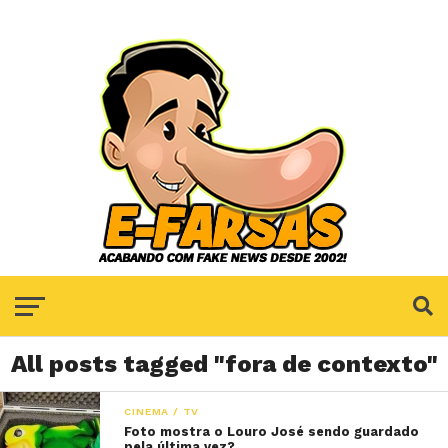
All posts tagged "fora de contexto"
CINEMA / TV
Foto mostra o Louro José sendo guardado
pela última vez?