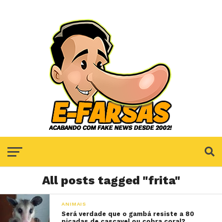
All posts tagged "frita"
ANIMAIS
Será verdade que o gambá resiste a 80
picadas de cascavel ou cobra coral?