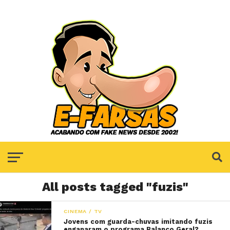
All posts tagged "fuzis"
CINEMA / TV
Jovens com guarda-chuvas imitando fuzis
enganaram o programa Balanço Geral?