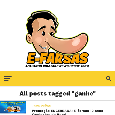
All posts tagged "ganhe"
PROMOÇÕES
Promoção ENCERRADA! E-farsas 10 anos –
Camisetas da Hora!