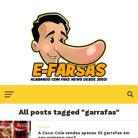
All posts tagged "garrafas"
FALSO
A Coca-Cola vendeu apenas 25 garrafas em
seu primeiro ano?