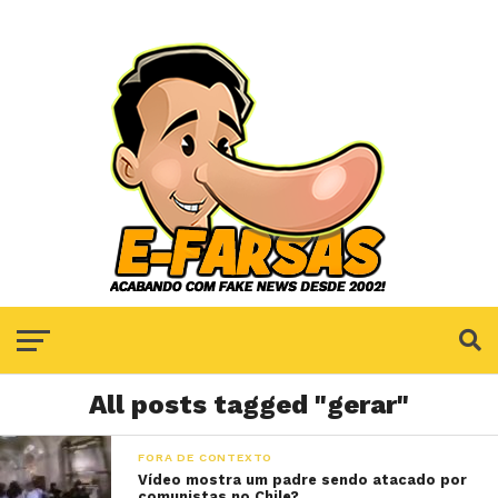
All posts tagged "gerar"
FORA DE CONTEXTO
Vídeo mostra um padre sendo atacado por
comunistas no Chile?