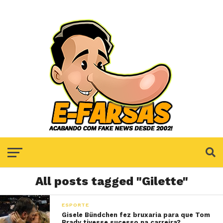
All posts tagged "Gilette"
ESPORTE
Gisele Bündchen fez bruxaria para que Tom
Brady tivesse sucesso na carreira?