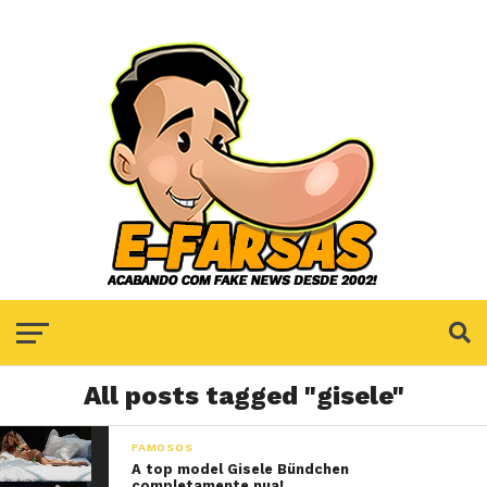
All posts tagged "gisele"
FAMOSOS
A top model Gisele Bündchen
completamente nua!