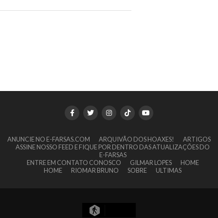
ANUNCIE NO E-FARSAS.COM
ARQUIVÃO DOS HOAXES!
ARTIGOS
ASSINE NOSSO FEED E FIQUE POR DENTRO DAS ATUALIZAÇÕES DO
E-FARSAS
ENTRE EM CONTATO CONOSCO
GILMAR LOPES
HOME
HOME
RIOMAR BRUNO
SOBRE
ULTIMAS
9