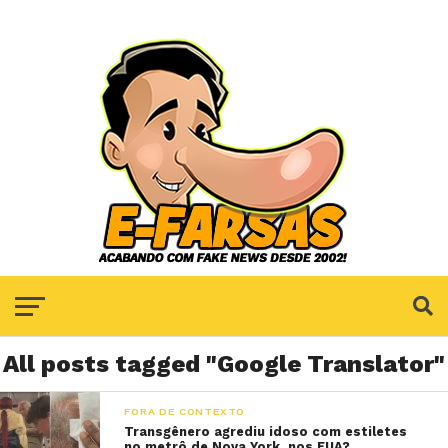
All posts tagged "Google Translator"
FORA DE CONTEXTO
Transgênero agrediu idoso com estiletes
no metrô de Nova York, nos EUA?