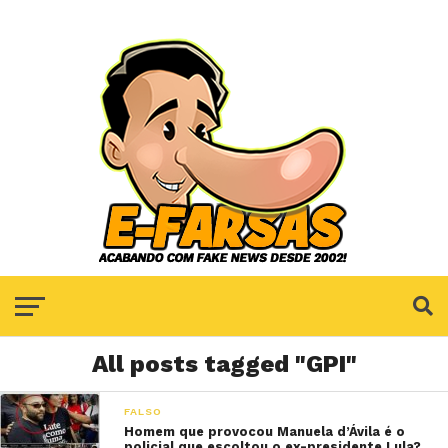
All posts tagged "GPI"
FALSO
Homem que provocou Manuela d’Ávila é o
policial que escoltou o ex-presidente Lula?