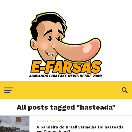
All posts tagged "hasteada"
CONSPIRAÇÕES
A bandeira do Brasil vermelha foi hasteada
em Copacabana?