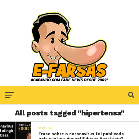
All posts tagged "hipertensa"
MORTE
Frase sobre o coronavírus foi publicada
pela cantora gospel Fabiana Anastácio?