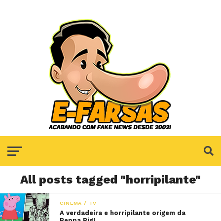
All posts tagged "horripilante"
CINEMA / TV
A verdadeira e horripilante origem da
Peppa Pig!