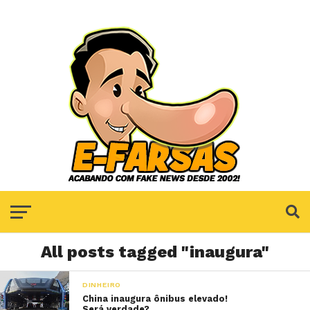
All posts tagged "inaugura"
DINHEIRO
China inaugura ônibus elevado!
Será verdade?