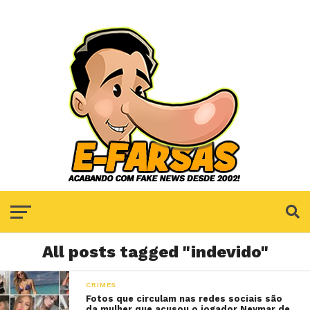
All posts tagged "indevido"
CRIMES
Fotos que circulam nas redes sociais são
da mulher que acusou o jogador Neymar de