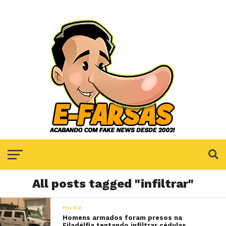
All posts tagged "infiltrar"
FALSO
Homens armados foram presos na
Filadélfia tentando infiltrar cédulas