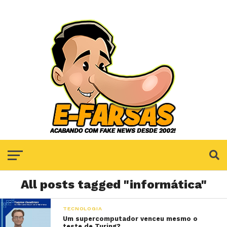
All posts tagged "informática"
TECNOLOGIA
Um supercomputador venceu mesmo o
teste de Turing?