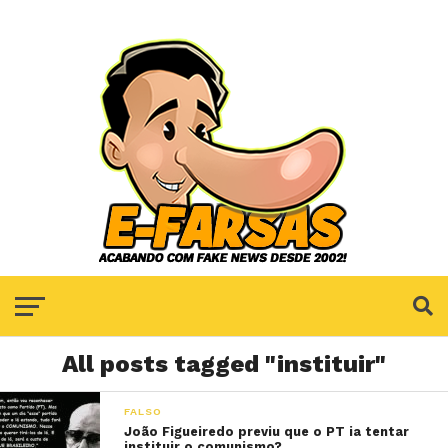
All posts tagged "instituir"
FALSO
João Figueiredo previu que o PT ia tentar
instituir o comunismo?