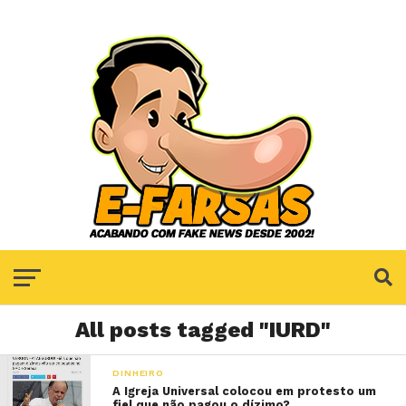
All posts tagged "IURD"
DINHEIRO
A Igreja Universal colocou em protesto um
fiel que não pagou o dízimo?