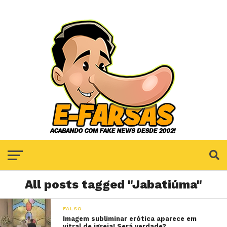
All posts tagged "Jabatiúma"
FALSO
Imagem subliminar erótica aparece em
vitral de igreja! Será verdade?