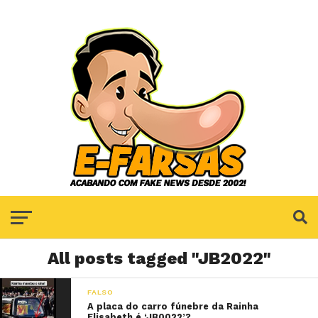
All posts tagged "JB2022"
FALSO
A placa do carro fúnebre da Rainha
Elisabeth é ‘JB0022’?