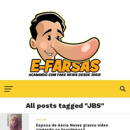
All posts tagged "JBS"
FALSO
Esposa de Aécio Neves gravou vídeo
xingando os brasileiros?