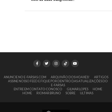
ANUNCIE NO E-FARSAS.COM
ARQUIVÃO DOS HOAXES!
ARTIGOS
ASSINE NOSSO FEED E FIQUE POR DENTRO DAS ATUALIZAÇÕES DO
E-FARSAS
ENTRE EM CONTATO CONOSCO
GILMAR LOPES
HOME
HOME
RIOMAR BRUNO
SOBRE
ULTIMAS