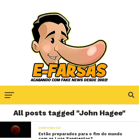
All posts tagged "John Hagee"
DEMONÍACO
Estão preparados para o fim do mundo
com as Luas Sangrentas?