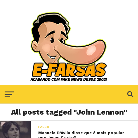
All posts tagged "John Lennon"
FALSO
Manuela D’Ávila disse que é mais popular
que Jesus Cristo?