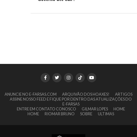
ANUNCIE NO E-FARSAS.COM
ARQUIVÃO DOS HOAXES!
ARTIGOS
ASSINE NOSSO FEED E FIQUE POR DENTRO DAS ATUALIZAÇÕES DO
E-FARSAS
ENTRE EM CONTATO CONOSCO
GILMAR LOPES
HOME
HOME
RIOMAR BRUNO
SOBRE
ULTIMAS