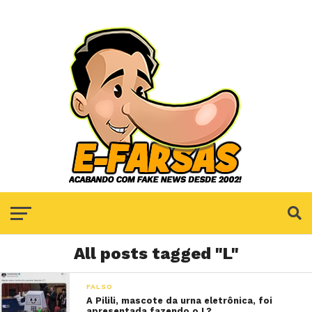
All posts tagged "L"
FALSO
A Pilili, mascote da urna eletrônica, foi
apresentada fazendo o L?