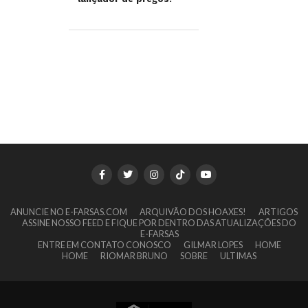
ANUNCIE NO E-FARSAS.COM
ARQUIVÃO DOS HOAXES!
ARTIGOS
ASSINE NOSSO FEED E FIQUE POR DENTRO DAS ATUALIZAÇÕES DO
E-FARSAS
ENTRE EM CONTATO CONOSCO
GILMAR LOPES
HOME
HOME
RIOMAR BRUNO
SOBRE
ULTIMAS