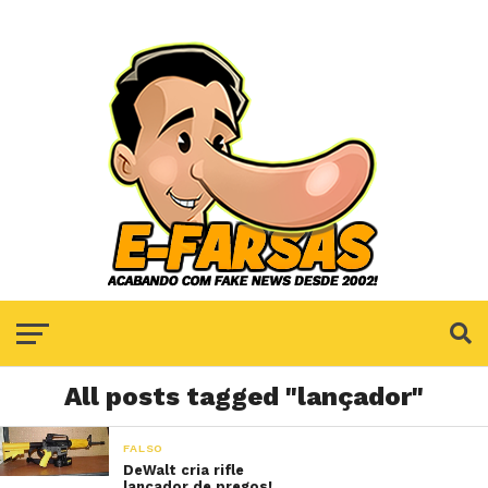
All posts tagged "lançador"
FALSO
DeWalt cria rifle
lançador de pregos!