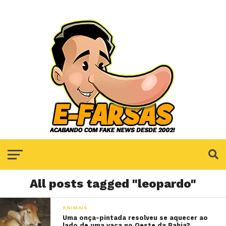
All posts tagged "leopardo"
ANIMAIS
Uma onça-pintada resolveu se aquecer ao
lado de uma vaca no Oeste da Bahia?