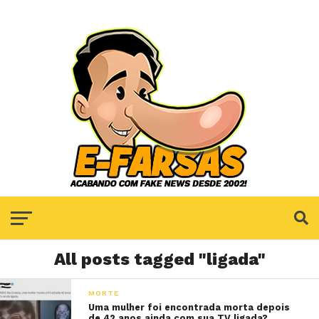
All posts tagged "ligada"
MORTE
Uma mulher foi encontrada morta depois
de 42 anos ainda com sua TV ligada?