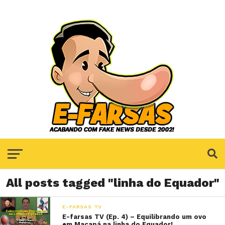
All posts tagged "linha do Equador"
E-FARSAS TV
E-farsas TV (Ep. 4) – Equilibrando um ovo
em Macapá na linha do Equador!