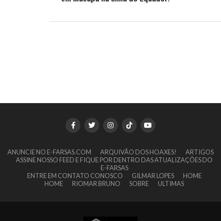
ANUNCIE NO E-FARSAS.COM
ARQUIVÃO DOS HOAXES!
ARTIGOS
ASSINE NOSSO FEED E FIQUE POR DENTRO DAS ATUALIZAÇÕES DO
E-FARSAS
ENTRE EM CONTATO CONOSCO
GILMAR LOPES
HOME
HOME
RIOMAR BRUNO
SOBRE
ULTIMAS