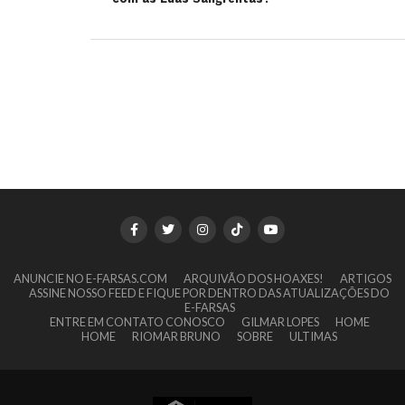
ANUNCIE NO E-FARSAS.COM
ARQUIVÃO DOS HOAXES!
ARTIGOS
ASSINE NOSSO FEED E FIQUE POR DENTRO DAS ATUALIZAÇÕES DO
E-FARSAS
ENTRE EM CONTATO CONOSCO
GILMAR LOPES
HOME
HOME
RIOMAR BRUNO
SOBRE
ULTIMAS