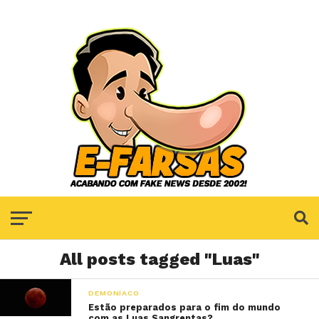
All posts tagged "Luas"
DEMONÍACO
Estão preparados para o fim do mundo
com as Luas Sangrentas?