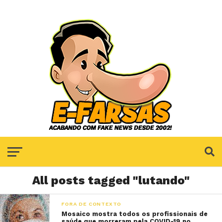
All posts tagged "lutando"
FORA DE CONTEXTO
Mosaico mostra todos os profissionais de
saúde que morreram pela COVID-19 no