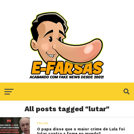
All posts tagged "lutar"
FALSO
O papa disse que o maior crime de Lula foi
lutar contra a fome no mundo?