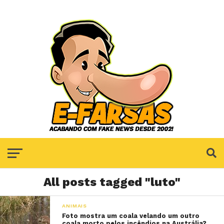
All posts tagged "luto"
ANIMAIS
Foto mostra um coala velando um outro
coala morto pelos incêndios na Austrália?