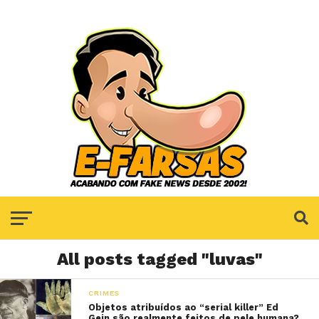
All posts tagged "luvas"
CRIMES
Objetos atribuídos ao “serial killer” Ed
Gein são realmente feitos de pele humana?