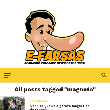
All posts tagged "magneto"
DEMONÍACO
Ivan Stoiljkovic o garoto magnético
da Croácia!