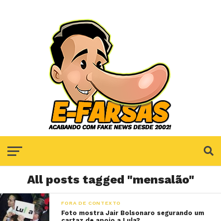
All posts tagged "mensalão"
FORA DE CONTEXTO
Foto mostra Jair Bolsonaro segurando um
cartaz de apoio a Lula?