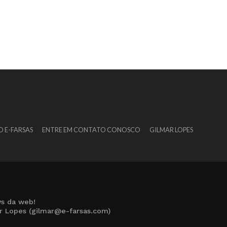
O E-FARSAS
ENTRE EM CONTATO CONOSCO
GILMAR LOPES
s da web!
ar Lopes (gilmar@e-farsas.com)