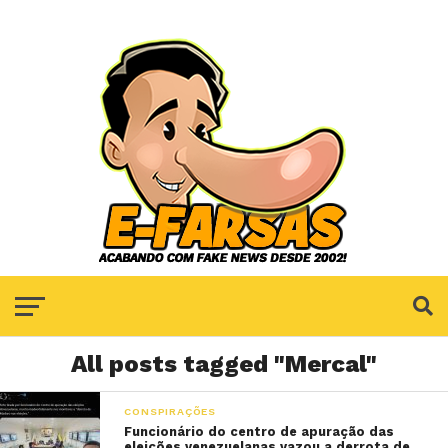
All posts tagged "Mercal"
CONSPIRAÇÕES
Funcionário do centro de apuração das
eleições venezuelanas vazou a derrota de