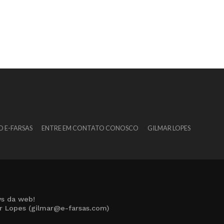
O E-FARSAS
ENTRE EM CONTATO CONOSCO
GILMAR LOPES
s da web!
ar Lopes (gilmar@e-farsas.com)