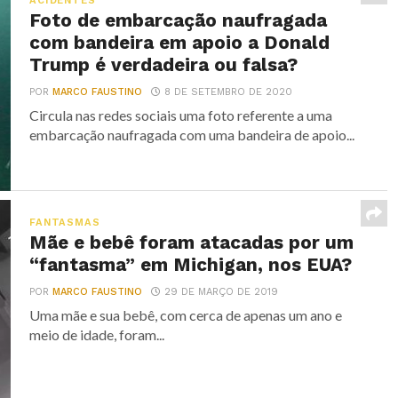
ACIDENTES
Foto de embarcação naufragada
com bandeira em apoio a Donald
Trump é verdadeira ou falsa?
POR
MARCO FAUSTINO
8 DE SETEMBRO DE 2020
Circula nas redes sociais uma foto referente a uma
embarcação naufragada com uma bandeira de apoio...
FANTASMAS
Mãe e bebê foram atacadas por um
“fantasma” em Michigan, nos EUA?
POR
MARCO FAUSTINO
29 DE MARÇO DE 2019
Uma mãe e sua bebê, com cerca de apenas um ano e
meio de idade, foram...