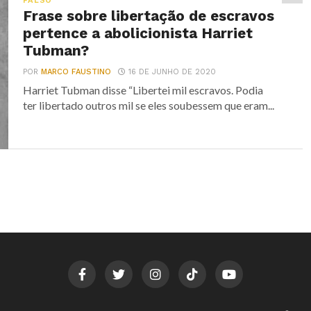
FALSO
Frase sobre libertação de escravos
pertence a abolicionista Harriet
Tubman?
POR
MARCO FAUSTINO
16 DE JUNHO DE 2020
Harriet Tubman disse “Libertei mil escravos. Podia
ter libertado outros mil se eles soubessem que eram...