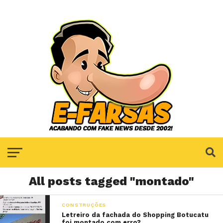
All posts tagged "montado"
CONSTRUÇÕES
Letreiro da fachada do Shopping Botucatu
foi montado com erro?