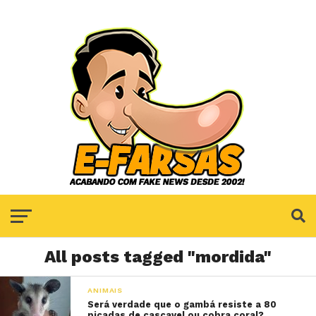
All posts tagged "mordida"
ANIMAIS
Será verdade que o gambá resiste a 80
picadas de cascavel ou cobra coral?