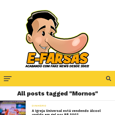
All posts tagged "Mornos"
DINHEIRO
A Igreja Universal está vendendo álcool
ungido em gel por R$ 500?