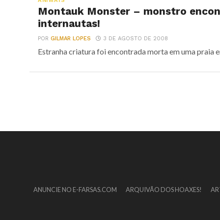
ANIMAIS
Montauk Monster – monstro encont
internautas!
POR
GILMAR LOPES
3 DE AGOSTO DE 2008
Estranha criatura foi encontrada morta em uma praia 
ANUNCIE NO E-FARSAS.COM
ARQUIVÃO DOS HOAXES!
AR